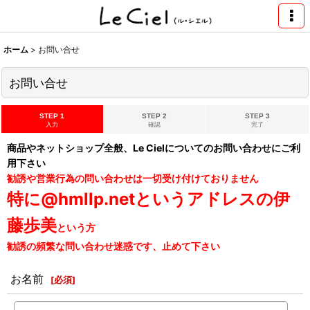
ホーム
>
お問い合せ
お問い合せ
STEP 1
STEP 2
STEP 3
入力
確認
完了
商品やネットショップ全般、Le Cielについてのお問い合わせにご利
用下さい
勧誘や営業行為の問い合わせは一切受け付けておりません
特に@hmllp.netというアドレスの伊
藤歩美
という方
勧誘の頻繁な問い合わせ迷惑です、止めて下さい
お名前
[
必須
]