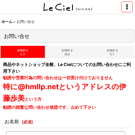
ホーム
>
お問い合せ
お問い合せ
STEP 1
STEP 2
STEP 3
入力
確認
完了
商品やネットショップ全般、Le Cielについてのお問い合わせにご利
用下さい
勧誘や営業行為の問い合わせは一切受け付けておりません
特に@hmllp.netというアドレスの伊
藤歩美
という方
勧誘の頻繁な問い合わせ迷惑です、止めて下さい
お名前
[
必須
]