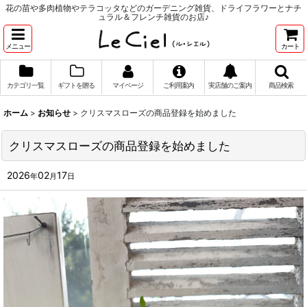
花の苗や多肉植物やテラコッタなどのガーデニング雑貨、ドライフラワーとナチ
ュラル＆フレンチ雑貨のお店♪
メニュー
カート
カテゴリ一覧
ギフトを贈る
マイページ
ご利用案内
実店舗のご案内
商品検索
ホーム
>
お知らせ
>
クリスマスローズの商品登録を始めました
クリスマスローズの商品登録を始めました
2026
02
17
年
月
日