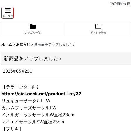
花の苗や多肉
メニュー
カテゴリ一覧
ギフトを贈る
ホーム
>
お知らせ
>
新商品をアップしました♪
新商品をアップしました♪
2026
05
29
年
月
日
【テラコッタ・鉢】
https://ciel.ocnk.net/product-list/32
リュギューサークルLLW
カルムブリーズサークルLW
イノルガニックサークルW直径23cm
マイエイサークルSW直径23cm
【ブリキ】