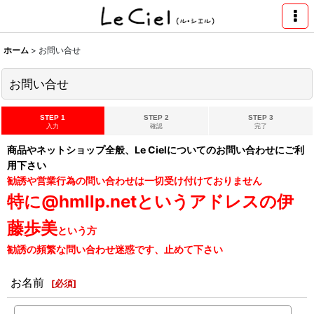
ホーム
>
お問い合せ
お問い合せ
STEP 1
STEP 2
STEP 3
入力
確認
完了
商品やネットショップ全般、Le Cielについてのお問い合わせにご利
用下さい
勧誘や営業行為の問い合わせは一切受け付けておりません
特に@hmllp.netというアドレスの伊
藤歩美
という方
勧誘の頻繁な問い合わせ迷惑です、止めて下さい
お名前
[
必須
]