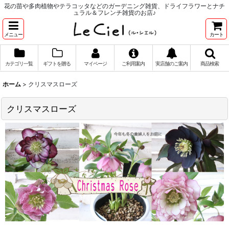
花の苗や多肉植物やテラコッタなどのガーデニング雑貨、ドライフラワーとナチ
ュラル＆フレンチ雑貨のお店♪
メニュー
カート
カテゴリ一覧
ギフトを贈る
マイページ
ご利用案内
実店舗のご案内
商品検索
ホーム
>
クリスマスローズ
クリスマスローズ