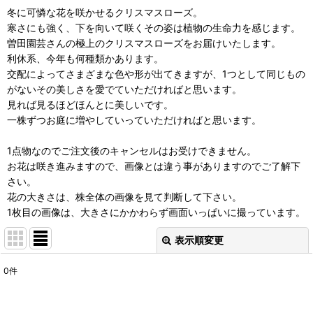
冬に可憐な花を咲かせるクリスマスローズ。
寒さにも強く、下を向いて咲くその姿は植物の生命力を感じます。
曽田園芸さんの極上のクリスマスローズをお届けいたします。
利休系、今年も何種類かあります。
交配によってさまざまな色や形が出てきますが、1つとして同じもの
がないその美しさを愛でていただければと思います。
見れば見るほどほんとに美しいです。
一株ずつお庭に増やしていっていただければと思います。
1点物なのでご注文後のキャンセルはお受けできません。
お花は咲き進みますので、画像とは違う事がありますのでご了解下
さい。
花の大きさは、株全体の画像を見て判断して下さい。
1枚目の画像は、大きさにかかわらず画面いっぱいに撮っています。
表示順変更
閉じる
0
件
表示数
:
在庫あり