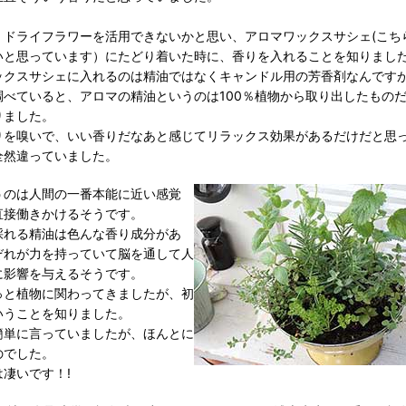
、ドライフラワーを活用できないかと思い、アロマワックスサシェ(こち
いと思っています）にたどり着いた時に、香りを入れることを知りまし
ックスサシェに入れるのは精油ではなくキャンドル用の芳香剤なんです
調べていると、アロマの精油というのは100％植物から取り出したもの
りました。
りを嗅いで、いい香りだなあと感じてリラックス効果があるだけだと思
全然違っていました。
うのは人間の一番本能に近い感覚
直接働きかけるそうです。
採れる精油は色んな香り成分があ
ぞれが力を持っていて脳を通して人
に影響を与えるそうです。
っと植物に関わってきましたが、初
いうことを知りました。
簡単に言っていましたが、ほんとに
のでした。
凄いです！!