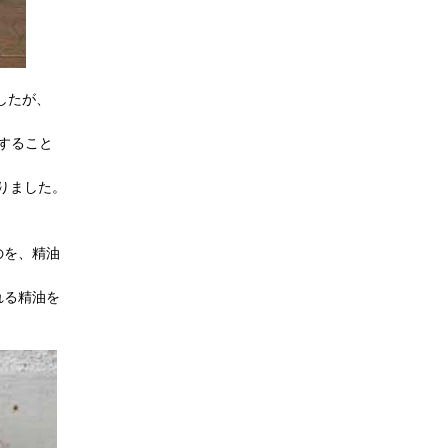
したが、
すること
りました。
のを、精油
れる精油を
。