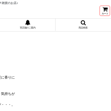
チ雑貨のお店♪
カート
実店舗のご案内
商品検索
夏に香りに
う気持ちが
が・・・。