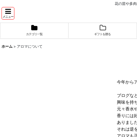
花の苗や多肉
メニュー
カテゴリ一覧
ギフトを贈る
ホーム
>
アロマについて
今年から
ブログな
興味を持
元々香水
香りには
ありまし
それは逆
アロマも