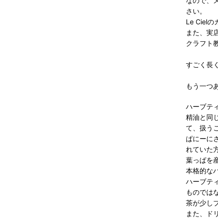
なので、
さい。
Le Ci
また、実
クラフト
すごく長
もう一つ
ハーブテ
精油と同
て、扱う
ぱにーに
れていた
葉っぱを
本格的な
ハーブテ
ものでは
茶が少し
また、ド