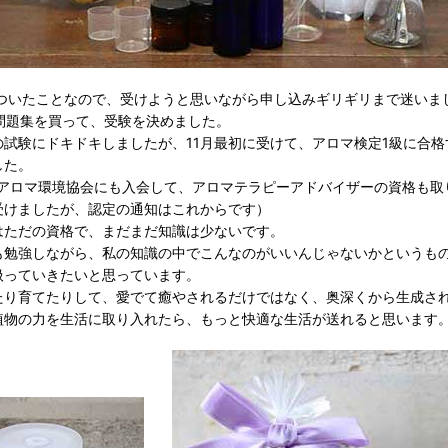
ついたことなので、受けようと思いながら申し込みギリギリまで迷いま
冊問題集を買って、受験を決めました。
の試験にドキドキしましたが、11月最初に受けて、アロマ検定1級に合格
した。
日本アロマ環境協会にも入会して、アロマテラピーアドバイザーの資格も取
受けましたが、認定の通知はこれからです）
はただの資格で、まだまだ知識は少ないです。
も勉強しながら、私の知識の中でこんなのがいいんじゃないかというも
扱っていきたいと思っています。
たり育てたりして、愛でて癒やされるだけではなく、奥深くから生成さ
植物の力を生活に取り入れたら、もっと快適な生活が送れると思います