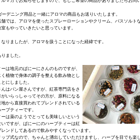
メルマガでお知らせしますので、もしご希望の商品がありましたらお問
elのガーデニング用品と一緒にアロマの商品もお送りいたします。
店舗では、アロマを使ったスプレーローションやクリーム、バスソルト
教室もやっていきたいと思っています。
くなりましたが、アロマを扱うことになった経緯です。
ありました。
ィーは地元のぱにーにさんのものですが、
じく植物で身体の調子を整える飲み物とし
ことにしました。
さんはパン屋さんですが、紅茶専門店をさ
方がいらっしゃってその方が、原料になる
産地から直接買われてブレンドされている
ハーブティーです。
ィーは薬のようでとっても美味しいという
ないですが、ぱにーにのハーブティーは紅
ブレンドしてあるので飲みやすくなっています。
リップ式なので、ちゃんと湧出していただけますし、ハーブを目でも楽