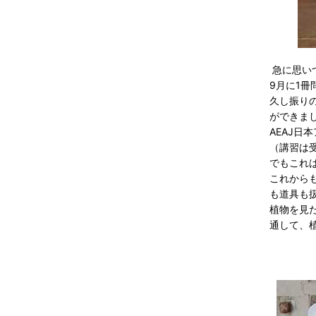
急に思い
9月に1
久し振り
ができま
AEAJ
（講習は
でもこれ
これから
も道具も
植物を見
通して、