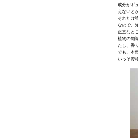
成分がギ
えないと
それだけ
なので、
正直なと
植物の知
たし、香
でも、本
いっそ資