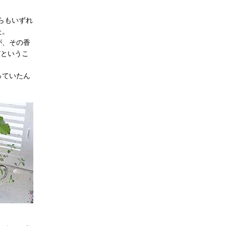
らもいずれ
た。
が、その香
だというこ
っていたん