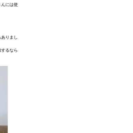
さんには使
もありまし
強するなら