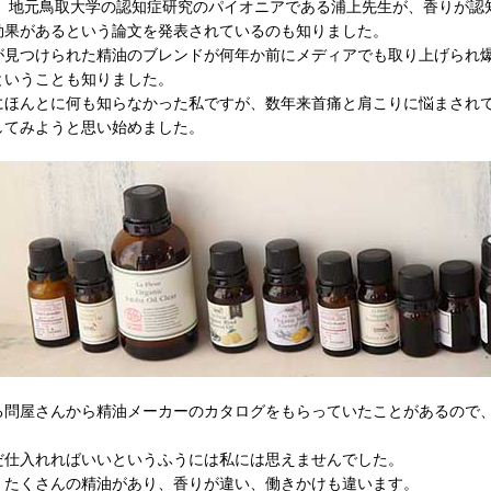
、地元鳥取大学の認知症研究のパイオニアである浦上先生が、香りが認
効果があるという論文を発表されているのも知りました。
が見つけられた精油のブレンドが何年か前にメディアでも取り上げられ
ということも知りました。
にほんとに何も知らなかった私ですが、数年来首痛と肩こりに悩まされ
してみようと思い始めました。
る問屋さんから精油メーカーのカタログをもらっていたことがあるので
だ仕入れればいいというふうには私には思えませんでした。
、たくさんの精油があり、香りが違い、働きかけも違います。