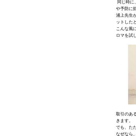
同じ時に
や予防に
浦上先生
ットした
こんな風
ロマを試
取引のあ
きます。
でも、た
なぜなら