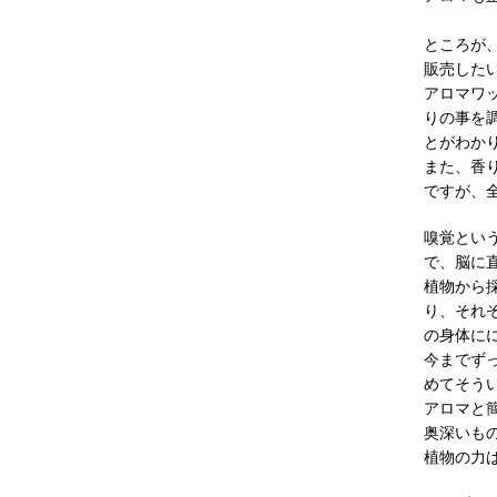
ところが
販売した
アロマワ
りの事を
とがわか
また、香
ですが、
嗅覚とい
で、脳に
植物から
り、それ
の身体に
今までず
めてそう
アロマと
奥深いも
植物の力は