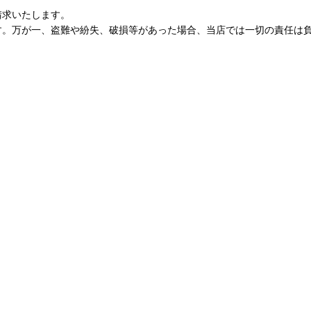
請求いたします。
す。万が一、盗難や紛失、破損等があった場合、当店では一切の責任は
。