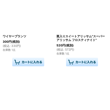
ワイヤープランツ
斑入りスイートアリッサム"スーパー
アリッサム フロスティナイト"
300
円
(税別)
520
円
(税別)
(
税込
:
330
円
)
(
税込
:
572
円
)
在庫数 1点
在庫数 1点