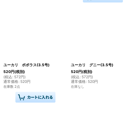
ユーカリ ポポラス(3.5号)
ユーカリ グニー(3.5号)
520
円
(税別)
520
円
(税別)
(
税込
:
572
円
)
(
税込
:
572
円
)
通常価格
:
520
円
通常価格
:
520
円
在庫数 2点
在庫なし