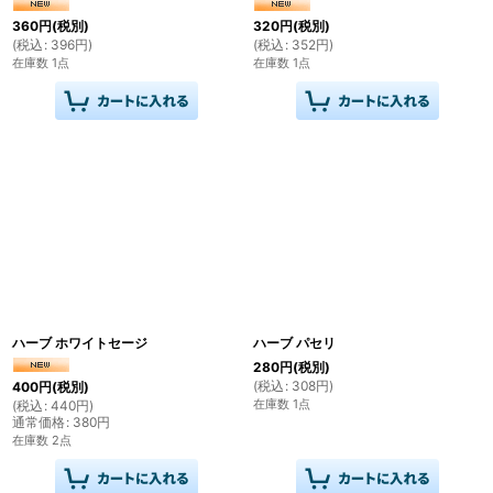
360
円
(税別)
320
円
(税別)
(
税込
:
396
円
)
(
税込
:
352
円
)
在庫数 1点
在庫数 1点
ハーブ ホワイトセージ
ハーブ パセリ
280
円
(税別)
(
税込
:
308
円
)
400
円
(税別)
在庫数 1点
(
税込
:
440
円
)
通常価格
:
380
円
在庫数 2点