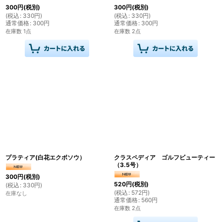
300
円
(税別)
300
円
(税別)
(
税込
:
330
円
)
(
税込
:
330
円
)
通常価格
:
300
円
通常価格
:
300
円
在庫数 1点
在庫数 2点
プラティア(白花エクボソウ）
クラスペディア ゴルフビューティー
（3.5号）
300
円
(税別)
520
円
(税別)
(
税込
:
330
円
)
(
税込
:
572
円
)
在庫なし
通常価格
:
560
円
在庫数 2点