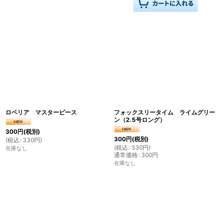
ロベリア マスターピース
フォックスリータイム ライムグリー
ン（2.5号ロング）
300
円
(税別)
300
円
(税別)
(
税込
:
330
円
)
(
税込
:
330
円
)
在庫なし
通常価格
:
300
円
在庫なし