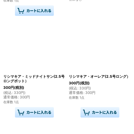
在庫数 1点
リシマキア・ミッドナイトサン(2.5号
リシマキア・オーレア(2.5号ロング）
ロングポット）
300
円
(税別)
300
円
(税別)
(
税込
:
330
円
)
(
税込
:
330
円
)
通常価格
:
300
円
通常価格
:
300
円
在庫数 1点
在庫数 1点