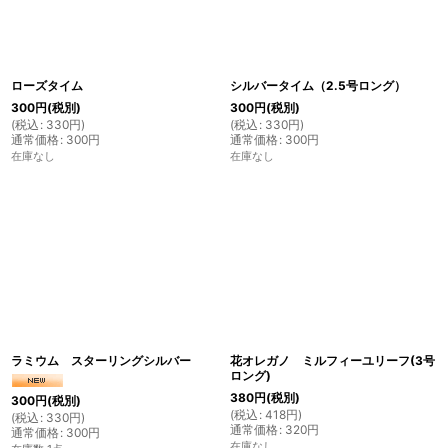
ローズタイム
シルバータイム（2.5号ロング）
300
円
(税別)
300
円
(税別)
(
税込
:
330
円
)
(
税込
:
330
円
)
通常価格
:
300
円
通常価格
:
300
円
在庫なし
在庫なし
ラミウム スターリングシルバー
花オレガノ ミルフィーユリーフ(3号
ロング)
380
円
(税別)
300
円
(税別)
(
税込
:
418
円
)
(
税込
:
330
円
)
通常価格
:
320
円
通常価格
:
300
円
在庫なし