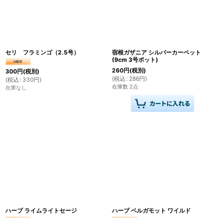
並び順
:
絞り込む
セリ フラミンゴ（2.5号）
宿根ガザニア シルバーカーペット
(9cm 3号ポット)
260
円
(税別)
300
円
(税別)
(
税込
:
286
円
)
(
税込
:
330
円
)
在庫数 2点
在庫なし
ハーブ ライムライトセージ
ハーブ ベルガモット ワイルド