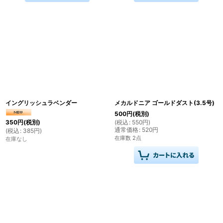
イングリッシュラベンダー
メカルドニア ゴールドダスト(3.5号)
500
円
(税別)
(
税込
:
550
円
)
350
円
(税別)
通常価格
:
520
円
(
税込
:
385
円
)
在庫数 2点
在庫なし