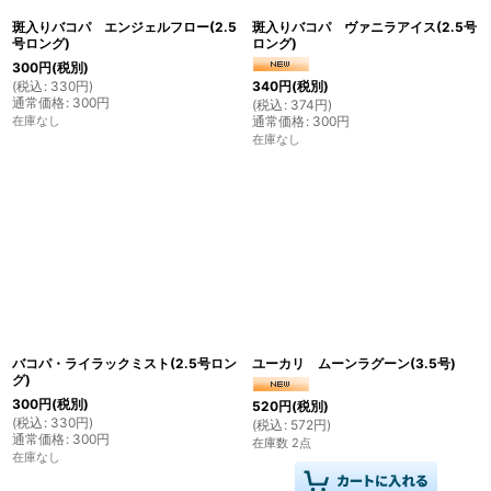
斑入りバコパ エンジェルフロー(2.5
斑入りバコパ ヴァニラアイス(2.5号
号ロング)
ロング)
300
円
(税別)
(
税込
:
330
円
)
340
円
(税別)
通常価格
:
300
円
(
税込
:
374
円
)
在庫なし
通常価格
:
300
円
在庫なし
バコパ・ライラックミスト(2.5号ロン
ユーカリ ムーンラグーン(3.5号)
グ)
300
円
(税別)
520
円
(税別)
(
税込
:
330
円
)
(
税込
:
572
円
)
通常価格
:
300
円
在庫数 2点
在庫なし