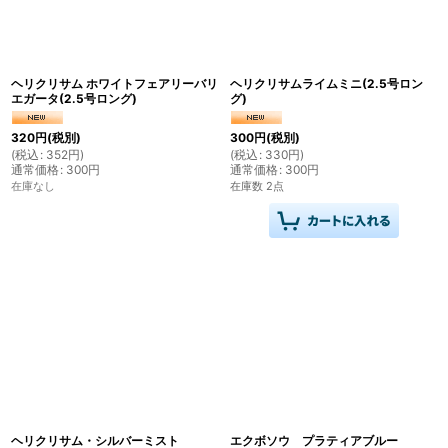
ヘリクリサム ホワイトフェアリーバリ
ヘリクリサムライムミニ(2.5号ロン
エガータ(2.5号ロング)
グ)
320
円
(税別)
300
円
(税別)
(
税込
:
352
円
)
(
税込
:
330
円
)
通常価格
:
300
円
通常価格
:
300
円
在庫なし
在庫数 2点
ヘリクリサム・シルバーミスト
エクボソウ プラティアブルー