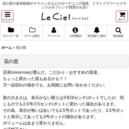
花の苗や多肉植物やテラコッタなどのガーデニング雑貨、ドライフラワーとナチ
ュラル＆フレンチ雑貨のお店♪
メニュー
カート
カテゴリ一覧
ギフトを贈る
マイページ
ご利用案内
実店舗のご案内
商品検索
ホーム
>
花の苗
花の苗
店長tomorrowが選んだ、こだわり・おすすめの苗達。
ちょっと変わった苗もあるかも？！
万一品切れの場合でも、お気軽にお問い合わせください。
苗の大きさは、表示がない限りは3号(9センチ)ポットでしたが、同
じものでも2.5号(7.5センチ)ポットに変わった場合があります。
その為、表示が無いばあいでも2.5号ポットであったり、2.5号ポッ
トと表示してあっても3号ポットの場合があります。
ボリュームはあまり変わりません。