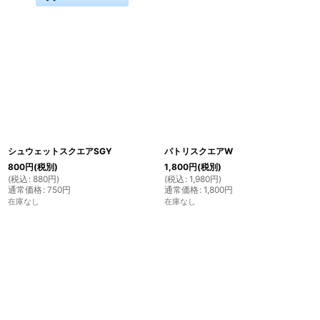
シュウェットスクエアSGY
パトリスクエアW
800
円
(税別)
1,800
円
(税別)
(
税込
:
880
円
)
(
税込
:
1,980
円
)
通常価格
:
750
円
通常価格
:
1,800
円
在庫なし
在庫なし