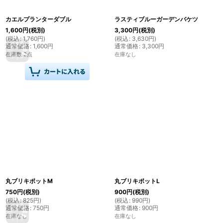
カエルプランターダブル
ラスティブルーガーデンバケツ
1,600
円
(税別)
3,300
円
(税別)
(
税込
:
1,760
円
)
(
税込
:
3,630
円
)
通常価格
:
1,600
円
通常価格
:
3,300
円
在庫数 2点
在庫なし
丸ブリキポットM
丸ブリキポットL
750
円
(税別)
900
円
(税別)
(
税込
:
825
円
)
(
税込
:
990
円
)
通常価格
:
750
円
通常価格
:
900
円
在庫なし
在庫なし