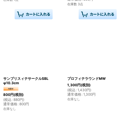
在庫数 3点
サンブリスィテサークルSBL
プロフィテラウンドMW
φ10.3cm
1,300
円
(税別)
(
税込
:
1,430
円
)
通常価格
:
1,300
円
800
円
(税別)
在庫なし
(
税込
:
880
円
)
通常価格
:
800
円
在庫なし