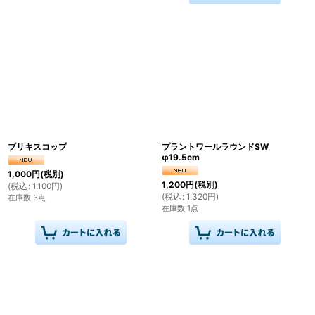
ブリキスコップ
プラントワールラウンドSW
φ19.5cm
1,000
円
(税別)
1,200
円
(税別)
(
税込
:
1,100
円
)
(
税込
:
1,320
円
)
在庫数 3点
在庫数 1点