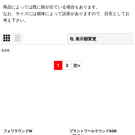
商品によっては既に錆が出ている場合もあります。
なお、サイズには個体によって誤差がありますので、目安としてお
考え下さい。
表示順変更
閉じる
64
件
表示数
:
1
2
次
»
在庫あり
並び順
:
絞り込む
フォワラウンドW
プラントワールラウンドSGR