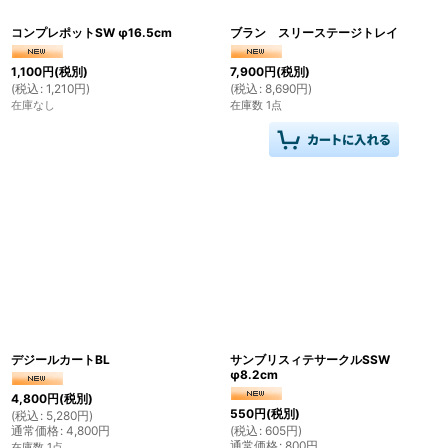
コンプレポットSW φ16.5cm
ブラン スリーステージトレイ
1,100
円
(税別)
7,900
円
(税別)
(
税込
:
1,210
円
)
(
税込
:
8,690
円
)
在庫なし
在庫数 1点
デジールカートBL
サンブリスィテサークルSSW
φ8.2cm
4,800
円
(税別)
550
円
(税別)
(
税込
:
5,280
円
)
通常価格
:
4,800
円
(
税込
:
605
円
)
通常価格
:
800
円
在庫数 1点