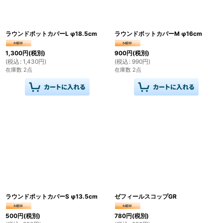
ラウンドポットカバーL φ18.5cm
ラウンドポットカバーM φ16cm
1,300
円
(税別)
900
円
(税別)
(
税込
:
1,430
円
)
(
税込
:
990
円
)
在庫数 2点
在庫数 2点
ラウンドポットカバーS φ13.5cm
ゼフィールスコップGR
500
円
(税別)
780
円
(税別)