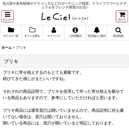
花の苗や多肉植物やテラコッタなどのガーデニング雑貨、ドライフラワーとナチ
ュラル＆フレンチ雑貨のお店♪
メニュー
カート
カテゴリ一覧
ギフトを贈る
マイページ
ご利用案内
実店舗のご案内
商品検索
ホーム
>
ブリキ
ブリキ
ブリキに寄せ植えするのもとても素敵です。
錆びてきた感じがまたいいですね。
それぞれの商品説明で、ブリキを使用して作った寄せ植えを載せて
いる商品もありますので、参考にしていただければと思います。
ブリキ商品には通常底穴は開いていませんので、商品説明に何も書
いてない場合は、底穴は開いておりません。
開いている商品には、底穴が開いていると明記しております。