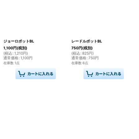
ジョーロポットBL
レードルポットBL
1,100
円
(税別)
750
円
(税別)
(
税込
:
1,210
円
)
(
税込
:
825
円
)
通常価格
:
1,100
円
通常価格
:
750
円
在庫数 1点
在庫数 6点