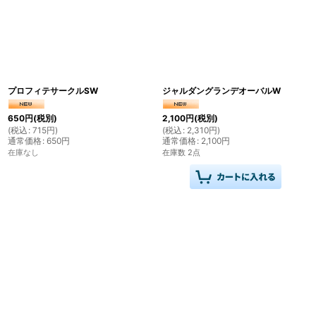
プロフィテサークルSW
ジャルダングランデオーバルW
650
円
(税別)
2,100
円
(税別)
(
税込
:
715
円
)
(
税込
:
2,310
円
)
通常価格
:
650
円
通常価格
:
2,100
円
在庫なし
在庫数 2点