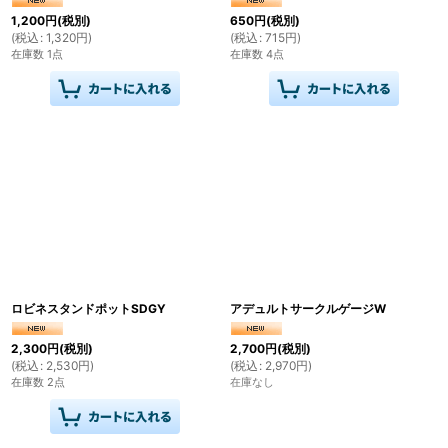
1,200
円
(税別)
650
円
(税別)
(
税込
:
1,320
円
)
(
税込
:
715
円
)
在庫数 1点
在庫数 4点
ロビネスタンドポットSDGY
アデュルトサークルゲージW
2,300
円
(税別)
2,700
円
(税別)
(
税込
:
2,530
円
)
(
税込
:
2,970
円
)
在庫数 2点
在庫なし