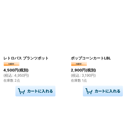
レトロバス プランツポット
ポップコーンカートLBL
4,500
円
(税別)
2,900
円
(税別)
(
税込
:
4,950
円
)
(
税込
:
3,190
円
)
在庫数 2点
在庫数 1点