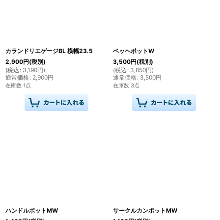
カランドリエゲージBL 横幅23.5
ベッヘポットW
2,900
円
(税別)
3,500
円
(税別)
(
税込
:
3,190
円
)
(
税込
:
3,850
円
)
通常価格
:
2,900
円
通常価格
:
3,500
円
在庫数 1点
在庫数 3点
ハンドルポットMW
サークルカンポットMW