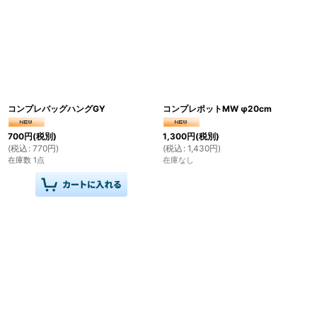
コンプレバッグハングGY
コンプレポットMW φ20cm
700
円
(税別)
1,300
円
(税別)
(
税込
:
770
円
)
(
税込
:
1,430
円
)
在庫数 1点
在庫なし