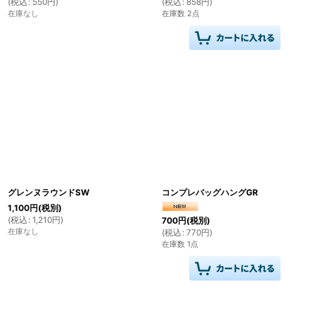
(
税込
:
550
円
)
(
税込
:
858
円
)
在庫なし
在庫数 2点
グレンヌラウンドSW
コンプレバッグハングGR
1,100
円
(税別)
(
税込
:
1,210
円
)
700
円
(税別)
在庫なし
(
税込
:
770
円
)
在庫数 1点