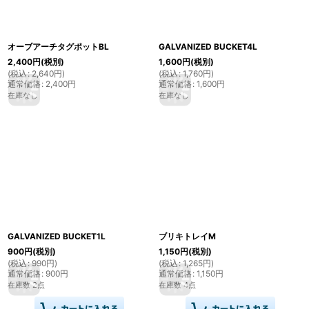
オーブアーチタグポットBL
GALVANIZED BUCKET4L
2,400
円
(税別)
1,600
円
(税別)
(
税込
:
2,640
円
)
(
税込
:
1,760
円
)
通常価格
:
2,400
円
通常価格
:
1,600
円
在庫なし
在庫なし
GALVANIZED BUCKET1L
ブリキトレイM
900
円
(税別)
1,150
円
(税別)
(
税込
:
990
円
)
(
税込
:
1,265
円
)
通常価格
:
900
円
通常価格
:
1,150
円
在庫数 2点
在庫数 4点