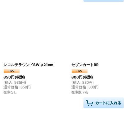
レコルテラウンドSW φ21cm
セゾンカートBR
850
円
(税別)
800
円
(税別)
(
税込
:
935
円
)
(
税込
:
880
円
)
通常価格
:
850
円
通常価格
:
800
円
在庫なし
在庫数 2点