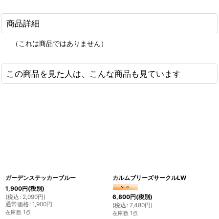
商品詳細
（これは商品ではありません）
この商品を見た人は、こんな商品も見ています
ガーデンステッカーブルー
カルムブリーズサークルLW
1,900
円
(税別)
(
税込
:
2,090
円
)
6,800
円
(税別)
通常価格
:
1,900
円
(
税込
:
7,480
円
)
在庫数 1点
在庫数 1点