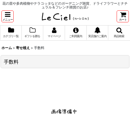
花の苗や多肉植物やテラコッタなどのガーデニング雑貨、ドライフラワーとナチ
ュラル＆フレンチ雑貨のお店♪
メニュー
カート
カテゴリ一覧
ギフトを贈る
マイページ
ご利用案内
実店舗のご案内
商品検索
ホーム
>
寄せ植え
>
手数料
手数料