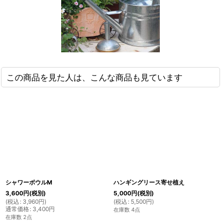
この商品を見た人は、こんな商品も見ています
シャワーボウルM
ハンギングリース寄せ植え
3,600
円
(税別)
5,000
円
(税別)
(
税込
:
3,960
円
)
(
税込
:
5,500
円
)
通常価格
:
3,400
円
在庫数 4点
在庫数 2点