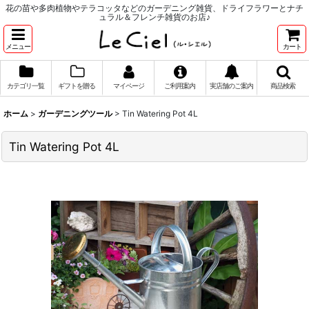
花の苗や多肉植物やテラコッタなどのガーデニング雑貨、ドライフラワーとナチ
ュラル＆フレンチ雑貨のお店♪
メニュー
カート
カテゴリ一覧
ギフトを贈る
マイページ
ご利用案内
実店舗のご案内
商品検索
ホーム
>
ガーデニングツール
>
Tin Watering Pot 4L
Tin Watering Pot 4L