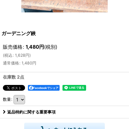
ガーデニング鋏
販売価格
:
1,480
円
(税別)
(
税込
:
1,628
円
)
通常価格
:
1,480
円
在庫数 2点
Facebookでシェア
数量
:
返品特約に関する重要事項