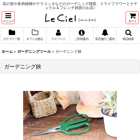
花の苗や多肉植物やテラコッタなどのガーデニング雑貨、ドライフラワーとナチ
ュラル＆フレンチ雑貨のお店♪
メニュー
カート
カテゴリ一覧
ギフトを贈る
マイページ
ご利用案内
実店舗のご案内
商品検索
ホーム
>
ガーデニングツール
>
ガーデニング鋏
ガーデニング鋏