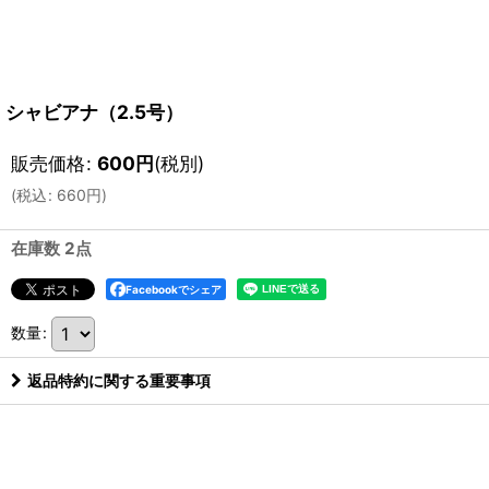
シャビアナ（2.5号）
販売価格
:
600
円
(税別)
(
税込
:
660
円
)
在庫数 2点
Facebookでシェア
数量
:
返品特約に関する重要事項