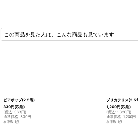
この商品を見た人は、こんな商品も見ています
ビアポップ(2.5号)
プリカテリス(2.5
330
円
(税別)
1,200
円
(税別)
(
税込
:
363
円
)
(
税込
:
1,320
円
)
通常価格
:
330
円
通常価格
:
1,200
円
在庫数 1点
在庫数 1点