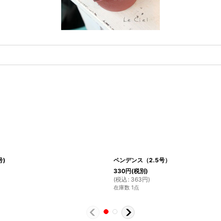
号)
ペンデンス（2.5号）
330
円
(税別)
(
税込
:
363
円
)
在庫数 1点