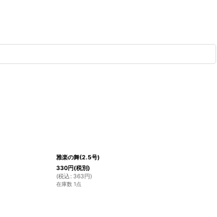
雅楽の舞(2.5号)
330
円
(税別)
(
税込
:
363
円
)
在庫数 1点