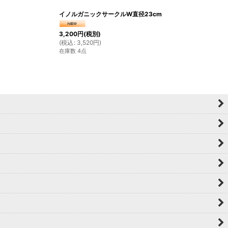
イノルガニックサークルW直径23cm
3,200
円
(税別)
(
税込
:
3,520
円
)
在庫数 4点