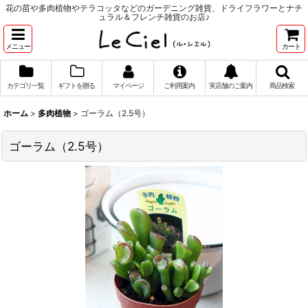
花の苗や多肉植物やテラコッタなどのガーデニング雑貨、ドライフラワーとナチ
ュラル＆フレンチ雑貨のお店♪
メニュー
カート
カテゴリ一覧
ギフトを贈る
マイページ
ご利用案内
実店舗のご案内
商品検索
ホーム
>
多肉植物
>
ゴーラム（2.5号）
ゴーラム（2.5号）