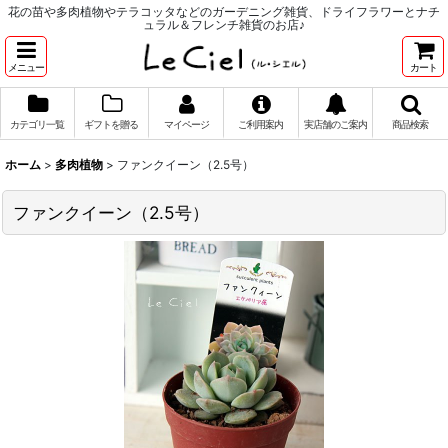
花の苗や多肉植物やテラコッタなどのガーデニング雑貨、ドライフラワーとナチ
ュラル＆フレンチ雑貨のお店♪
メニュー
カート
カテゴリ一覧
ギフトを贈る
マイページ
ご利用案内
実店舗のご案内
商品検索
ホーム
>
多肉植物
>
ファンクイーン（2.5号）
ファンクイーン（2.5号）