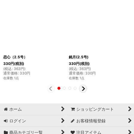
恋心（2.5号）
銘月(2.5号)
330
円
(税別)
330
円
(税別)
(
税込
:
363
円
)
(
税込
:
363
円
)
通常価格
:
330
円
通常価格
:
330
円
在庫数 1点
在庫数 1点
ホーム
ショッピングカート
ログイン
お客様情報登録
商品カテゴリ一覧
注目アイテム