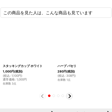
この商品を見た人は、こんな商品も見ています
スタッキングカップ ホワイト
ハーブ パセリ
1,000
円
(税別)
280
円
(税別)
(
税込
:
1,100
円
)
(
税込
:
308
円
)
通常価格
:
1,000
円
在庫数 1点
在庫数 3点