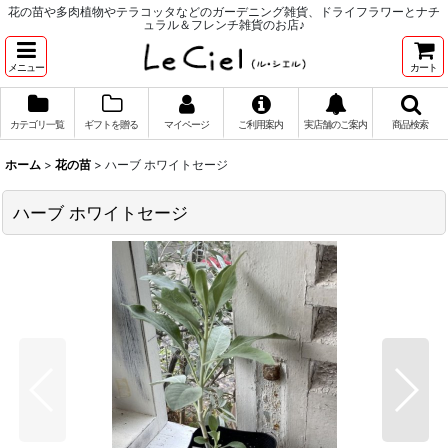
花の苗や多肉植物やテラコッタなどのガーデニング雑貨、ドライフラワーとナチ
ュラル＆フレンチ雑貨のお店♪
メニュー
カート
カテゴリ一覧
ギフトを贈る
マイページ
ご利用案内
実店舗のご案内
商品検索
ホーム
>
花の苗
>
ハーブ ホワイトセージ
ハーブ ホワイトセージ