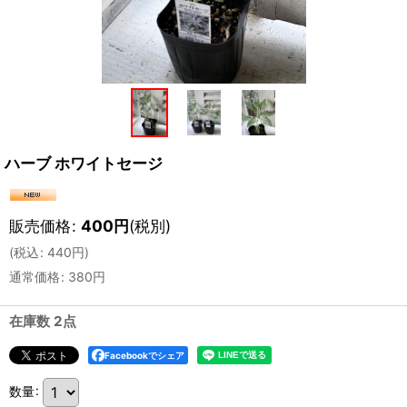
ハーブ ホワイトセージ
販売価格
:
400
円
(税別)
(
税込
:
440
円
)
通常価格
:
380
円
在庫数 2点
Facebookでシェア
数量
: