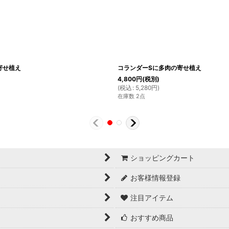
寄せ植え
コランダーSに多肉の寄せ植え
4,800
円
(税別)
(
税込
:
5,280
円
)
在庫数 2点
ショッピングカート
お客様情報登録
注目アイテム
おすすめ商品