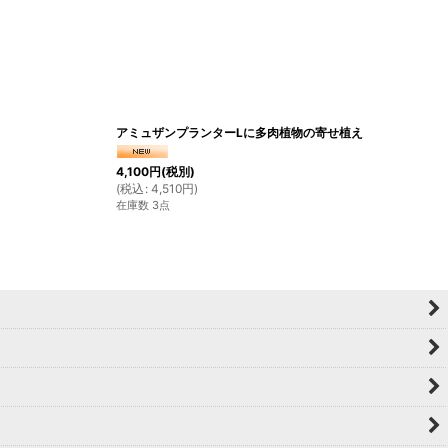
アミュザンプランターLに多肉植物の寄せ植え
4,100
円
(税別)
(
税込
:
4,510
円
)
在庫数 3点