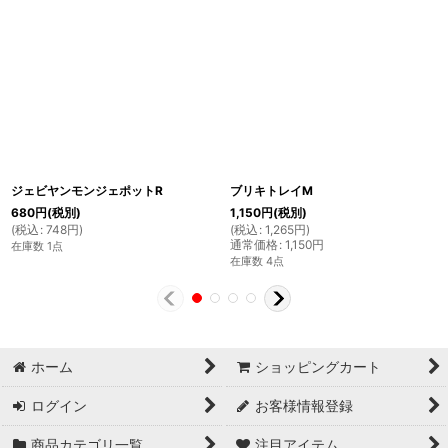
ジェビヤンモンジェポットR
ブリキトレイM
680
円
(税別)
1,150
円
(税別)
(
税込
:
748
円
)
(
税込
:
1,265
円
)
通常価格
:
1,150
円
在庫数 1点
在庫数 4点
ホーム
ショッピングカート
ログイン
お客様情報登録
商品カテゴリ一覧
注目アイテム