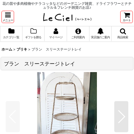
花の苗や多肉植物やテラコッタなどのガーデニング雑貨、ドライフラワーとナチ
ュラル＆フレンチ雑貨のお店♪
メニュー
カート
カテゴリ一覧
ギフトを贈る
マイページ
ご利用案内
実店舗のご案内
商品検索
ホーム
>
ブリキ
>
ブラン スリーステージトレイ
ブラン スリーステージトレイ