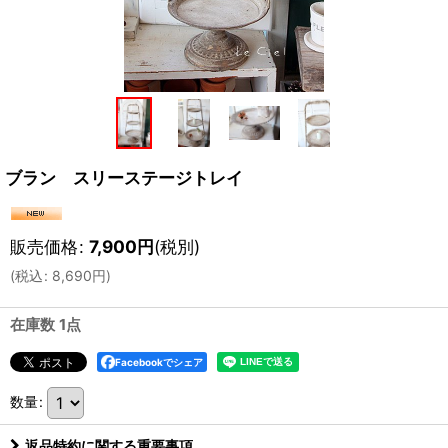
ブラン スリーステージトレイ
販売価格
:
7,900
円
(税別)
(
税込
:
8,690
円
)
在庫数 1点
Facebookでシェア
数量
:
返品特約に関する重要事項