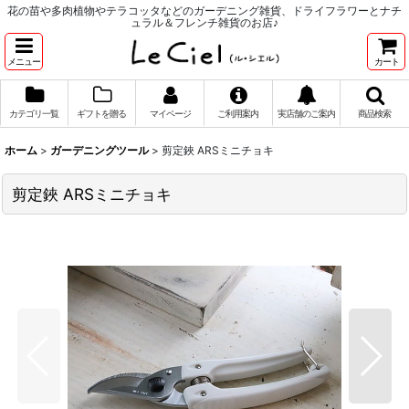
花の苗や多肉植物やテラコッタなどのガーデニング雑貨、ドライフラワーとナチ
ュラル＆フレンチ雑貨のお店♪
メニュー
カート
カテゴリ一覧
ギフトを贈る
マイページ
ご利用案内
実店舗のご案内
商品検索
ホーム
>
ガーデニングツール
>
剪定鋏 ARSミニチョキ
剪定鋏 ARSミニチョキ