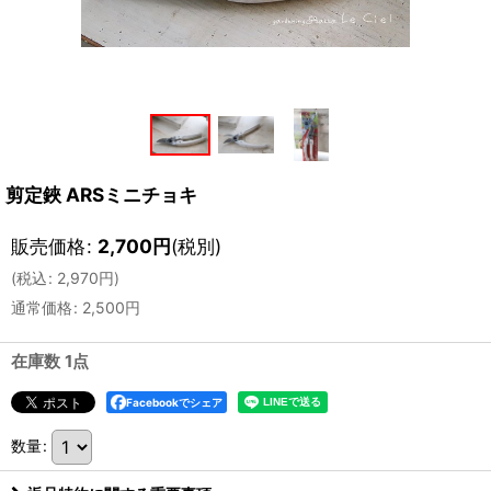
剪定鋏 ARSミニチョキ
販売価格
:
2,700
円
(税別)
(
税込
:
2,970
円
)
通常価格
:
2,500
円
在庫数 1点
Facebookでシェア
数量
: