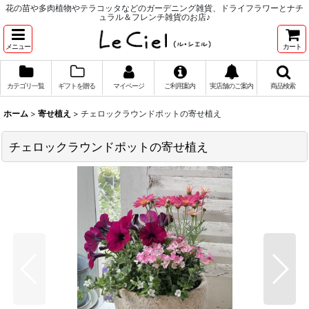
花の苗や多肉植物やテラコッタなどのガーデニング雑貨、ドライフラワーとナチ
ュラル＆フレンチ雑貨のお店♪
メニュー
カート
カテゴリ一覧
ギフトを贈る
マイページ
ご利用案内
実店舗のご案内
商品検索
ホーム
>
寄せ植え
>
チェロックラウンドポットの寄せ植え
チェロックラウンドポットの寄せ植え