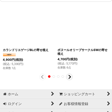
カランドリエゲージBLの寄せ植え
ボヌールオリーブサークルSWの寄せ
植え
4,700
円
(税別)
4,900
円
(税別)
(
税込
:
5,170
円
)
(
税込
:
5,390
円
)
在庫数 6点
在庫数 1点
ホーム
ショッピングカート
ログイン
お客様情報登録