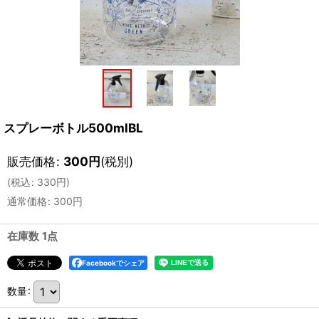
スプレーボトル500mlBL
販売価格
:
300
円
(税別)
(
税込
:
330
円
)
通常価格
:
300
円
在庫数 1点
Facebookでシェア
数量
: