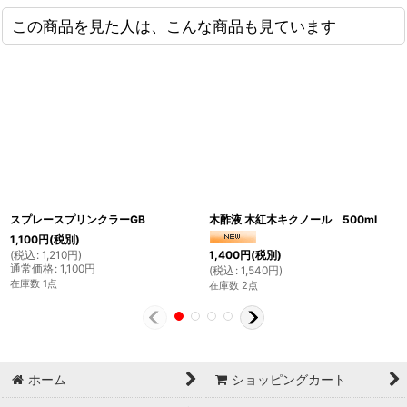
この商品を見た人は、こんな商品も見ています
スプレースプリンクラーGB
木酢液 木紅木キクノール 500ml
1,100
円
(税別)
(
税込
:
1,210
円
)
1,400
円
(税別)
通常価格
:
1,100
円
(
税込
:
1,540
円
)
在庫数 1点
在庫数 2点
ホーム
ショッピングカート