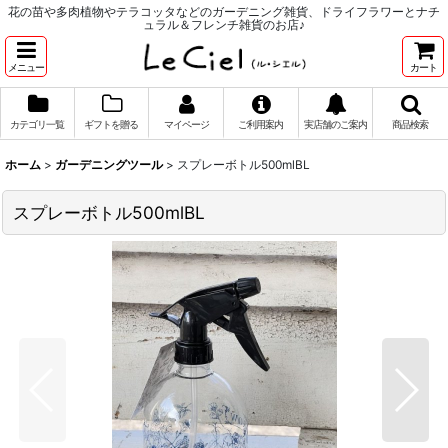
花の苗や多肉植物やテラコッタなどのガーデニング雑貨、ドライフラワーとナチ
ュラル＆フレンチ雑貨のお店♪
メニュー
カート
カテゴリ一覧
ギフトを贈る
マイページ
ご利用案内
実店舗のご案内
商品検索
ホーム
>
ガーデニングツール
>
スプレーボトル500mlBL
スプレーボトル500mlBL