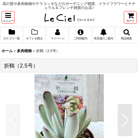
花の苗や多肉植物やテラコッタなどのガーデニング雑貨、ドライフラワーとナチ
ュラル＆フレンチ雑貨のお店♪
メニュー
カート
カテゴリ一覧
ギフトを贈る
マイページ
ご利用案内
実店舗のご案内
商品検索
ホーム
>
多肉植物
>
折鶴（2.5号）
折鶴（2.5号）