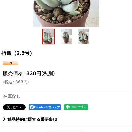
折鶴（2.5号）
販売価格
:
330
円
(税別)
(
税込
:
363
円
)
在庫なし
Facebookでシェア
返品特約に関する重要事項