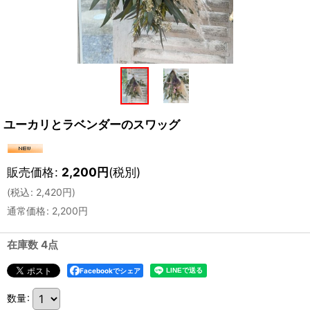
ユーカリとラベンダーのスワッグ
販売価格
:
2,200
円
(税別)
(
税込
:
2,420
円
)
通常価格
:
2,200
円
在庫数 4点
Facebookでシェア
数量
: