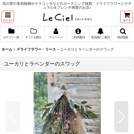
花の苗や多肉植物やテラコッタなどのガーデニング雑貨、ドライフラワーとナチ
ュラル＆フレンチ雑貨のお店♪
メニュー
カート
カテゴリ一覧
ギフトを贈る
マイページ
ご利用案内
実店舗のご案内
商品検索
ホーム
>
ドライフラワー・リース
>
ユーカリとラベンダーのスワッグ
ユーカリとラベンダーのスワッグ