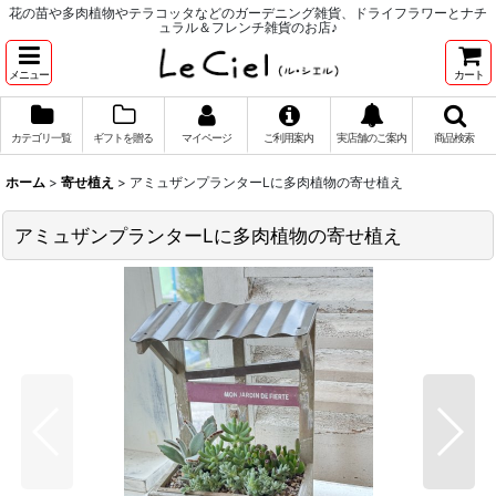
花の苗や多肉植物やテラコッタなどのガーデニング雑貨、ドライフラワーとナチ
ュラル＆フレンチ雑貨のお店♪
メニュー
カート
カテゴリ一覧
ギフトを贈る
マイページ
ご利用案内
実店舗のご案内
商品検索
ホーム
>
寄せ植え
>
アミュザンプランターLに多肉植物の寄せ植え
アミュザンプランターLに多肉植物の寄せ植え