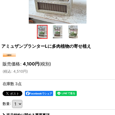
アミュザンプランターLに多肉植物の寄せ植え
販売価格
:
4,100
円
(税別)
(
税込
:
4,510
円
)
在庫数 3点
Facebookでシェア
数量
:
返品特約に関する重要事項