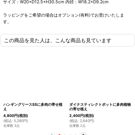
サイズ：W20×D12.5×H30.5cm 内径：W18.2×D9.2cm
ラッピングをご希望の場合はオプション(有料)でお受けいたしま
す。
この商品を見た人は、こんな商品も見ています
ハンギングリースSSに多肉の寄せ植
ダイナスティレクトポットに多肉植物
え
の寄せ植え
4,800
円
(税別)
2,400
円
(税別)
(
税込
:
5,280
円
)
(
税込
:
2,640
円
)
在庫数 3点
在庫数 2点