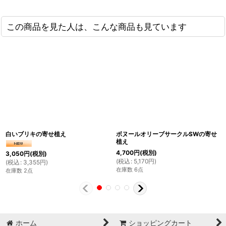
この商品を見た人は、こんな商品も見ています
白いブリキの寄せ植え
ボヌールオリーブサークルSWの寄せ
植え
4,700
円
(税別)
3,050
円
(税別)
(
税込
:
5,170
円
)
(
税込
:
3,355
円
)
在庫数 6点
在庫数 2点
ホーム
ショッピングカート