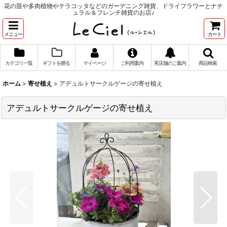
花の苗や多肉植物やテラコッタなどのガーデニング雑貨、ドライフラワーとナチ
ュラル＆フレンチ雑貨のお店♪
メニュー
カート
カテゴリ一覧
ギフトを贈る
マイページ
ご利用案内
実店舗のご案内
商品検索
ホーム
>
寄せ植え
>
アデュルトサークルゲージの寄せ植え
アデュルトサークルゲージの寄せ植え