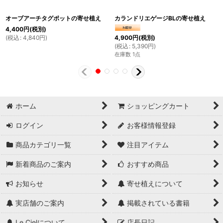
オーブアーチタグポットの寄せ植え
カランドリエゲージBLの寄せ植え
4,400
円
(税別)
(
税込
:
4,840
円
)
4,900
円
(税別)
(
税込
:
5,390
円
)
在庫数 1点
ホーム
ショッピングカート
ログイン
お客様情報登録
商品カテゴリ一覧
注目アイテム
新着商品のご案内
おすすめ商品
お知らせ
寄せ植えについて
実店舗のご案内
掲載されている書籍
Le Cielについて
店長日記