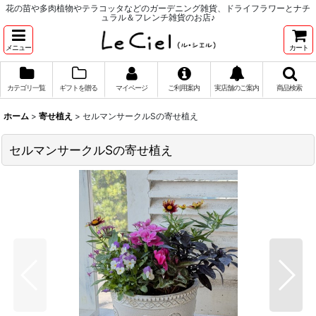
花の苗や多肉植物やテラコッタなどのガーデニング雑貨、ドライフラワーとナチ
ュラル＆フレンチ雑貨のお店♪
メニュー
カート
カテゴリ一覧
ギフトを贈る
マイページ
ご利用案内
実店舗のご案内
商品検索
ホーム
>
寄せ植え
>
セルマンサークルSの寄せ植え
セルマンサークルSの寄せ植え