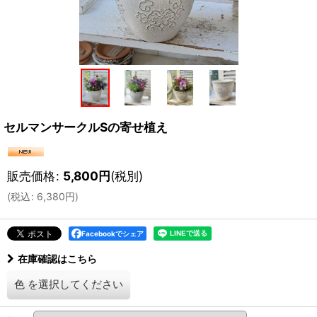
セルマンサークルSの寄せ植え
販売価格
:
5,800
円
(税別)
(
税込
:
6,380
円
)
Facebookでシェア
在庫確認はこちら
色
を選択してください