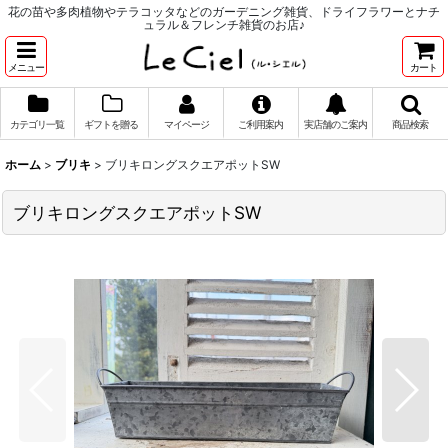
花の苗や多肉植物やテラコッタなどのガーデニング雑貨、ドライフラワーとナチ
ュラル＆フレンチ雑貨のお店♪
メニュー
カート
カテゴリ一覧
ギフトを贈る
マイページ
ご利用案内
実店舗のご案内
商品検索
ホーム
>
ブリキ
>
ブリキロングスクエアポットSW
ブリキロングスクエアポットSW