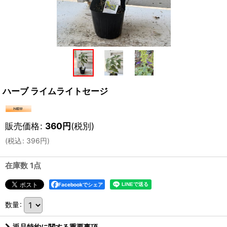
ハーブ ライムライトセージ
販売価格
:
360
円
(税別)
(
税込
:
396
円
)
在庫数 1点
Facebookでシェア
数量
:
返品特約に関する重要事項