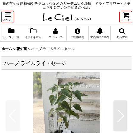
花の苗や多肉植物やテラコッタなどのガーデニング雑貨、ドライフラワーとナチ
ュラル＆フレンチ雑貨のお店♪
メニュー
カート
カテゴリ一覧
ギフトを贈る
マイページ
ご利用案内
実店舗のご案内
商品検索
ホーム
>
花の苗
>
ハーブ ライムライトセージ
ハーブ ライムライトセージ