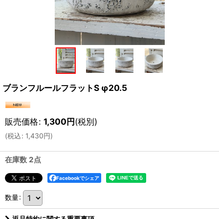
ブランフルールフラットS φ20.5
販売価格
:
1,300
円
(税別)
(
税込
:
1,430
円
)
在庫数 2点
Facebookでシェア
数量
:
返品特約に関する重要事項