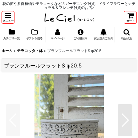
花の苗や多肉植物やテラコッタなどのガーデニング雑貨、ドライフラワーとナチ
ュラル＆フレンチ雑貨のお店♪
メニュー
カート
カテゴリ一覧
ギフトを贈る
マイページ
ご利用案内
実店舗のご案内
商品検索
ホーム
>
テラコッタ・鉢
>
ブランフルールフラットS φ20.5
ブランフルールフラットS φ20.5