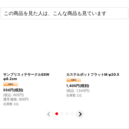
この商品を見た人は、こんな商品も見ています
サンブリスィテサークルSSW
カステルポットフラットM φ20.5
φ8.2cm
1,400
円
(税別)
550
円
(税別)
(
税込
:
1,540
円
)
(
税込
:
605
円
)
在庫数 2点
通常価格
:
800
円
在庫数 3点