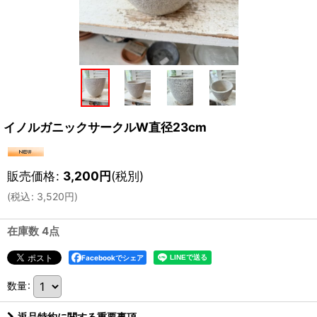
イノルガニックサークルW直径23cm
販売価格
:
3,200
円
(税別)
(
税込
:
3,520
円
)
在庫数 4点
Facebookでシェア
数量
:
返品特約に関する重要事項