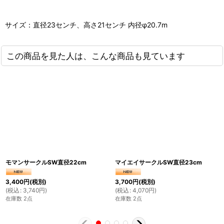
サイズ：直径23センチ、高さ21センチ 内径φ20.7m
この商品を見た人は、こんな商品も見ています
モマンサークルSW直径22cm
マイエイサークルSW直径23cm
3,400
円
(税別)
3,700
円
(税別)
(
税込
:
3,740
円
)
(
税込
:
4,070
円
)
在庫数 2点
在庫数 2点