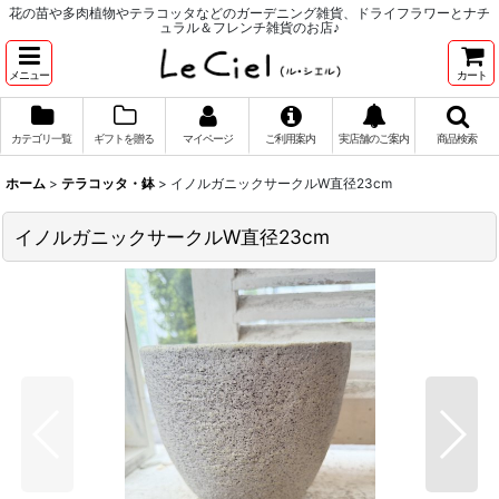
花の苗や多肉植物やテラコッタなどのガーデニング雑貨、ドライフラワーとナチ
ュラル＆フレンチ雑貨のお店♪
メニュー
カート
カテゴリ一覧
ギフトを贈る
マイページ
ご利用案内
実店舗のご案内
商品検索
ホーム
>
テラコッタ・鉢
>
イノルガニックサークルW直径23cm
イノルガニックサークルW直径23cm