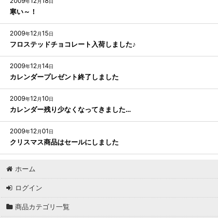
2009
12
18
年
月
日
寒い～！
2009
12
15
年
月
日
フロステッドチョコレート入荷しました♪
2009
12
14
年
月
日
カレンダープレゼント終了しました
2009
12
10
年
月
日
カレンダー残り少なくなってきました…
2009
12
01
年
月
日
クリスマス商品はセールにしました
ホーム
ログイン
商品カテゴリ一覧