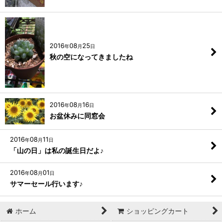
2016
08
25
年
月
日
秋の空になってきましたね
2016
08
16
年
月
日
お盆休みに同窓会
2016
08
11
年
月
日
「山の日」は私の誕生日だよ♪
2016
08
01
年
月
日
サマーセール行います♪
ホーム
ショッピングカート