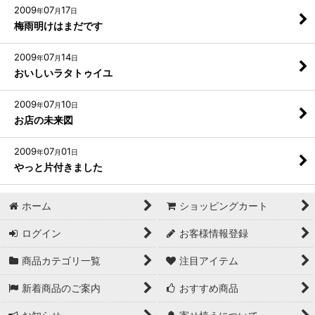
2009
07
17
年
月
日
梅雨明けはまだです
2009
07
14
年
月
日
おいしいラタトゥイユ
2009
07
10
年
月
日
お店の未来図
2009
07
01
年
月
日
やっと片付きました
ホーム
ショッピングカート
ログイン
お客様情報登録
商品カテゴリ一覧
注目アイテム
新着商品のご案内
おすすめ商品